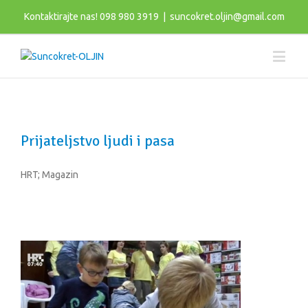
Kontaktirajte nas! 098 980 3919
|
suncokret.oljin@gmail.com
Prijateljstvo ljudi i pasa
HRT; Magazin